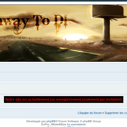
Notre site est actuellement sur enregistrement seulement par invitation!
L’équipe du forum
•
Supprimer les c
Développé par
phpBB
® Forum Software © phpBB Group
EvPro_White&Blue by
eventstorm