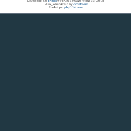
Développé par
phpBB
® Forum Software © phpBB Group
EvPro_White&Blue by
eventstorm
Traduit par
phpBB-fr.com