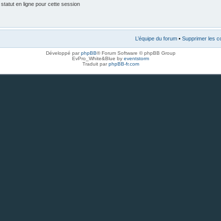
tatut en ligne pour cette session
L’équipe du forum
•
Supprimer les c
Développé par
phpBB
® Forum Software © phpBB Group
EvPro_White&Blue by
eventstorm
Traduit par
phpBB-fr.com