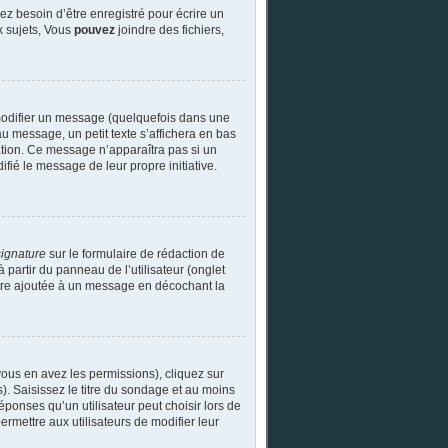
z besoin d’être enregistré pour écrire un
 sujets, Vous
pouvez
joindre des fichiers,
modifier un message (quelquefois dans une
message, un petit texte s’affichera en bas
cation. Ce message n’apparaîtra pas si un
fié le message de leur propre initiative.
signature
sur le formulaire de rédaction de
partir du panneau de l’utilisateur (onglet
être ajoutée à un message en décochant la
 vous en avez les permissions), cliquez sur
. Saisissez le titre du sondage et au moins
onses qu’un utilisateur peut choisir lors de
permettre aux utilisateurs de modifier leur