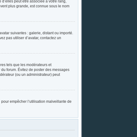
 d’elles peut être associée à votre rang,
uvent plus grande, est connue sous le nom
vatar suivantes : galerie, distant ou importé.
ez pas utiliser d’avatar, contactez un
res tels que les modérateurs et
eur du forum. Évitez de poster des messages
odérateur (ou un administrateur) peut
i pour empêcher l’utilisation malveillante de