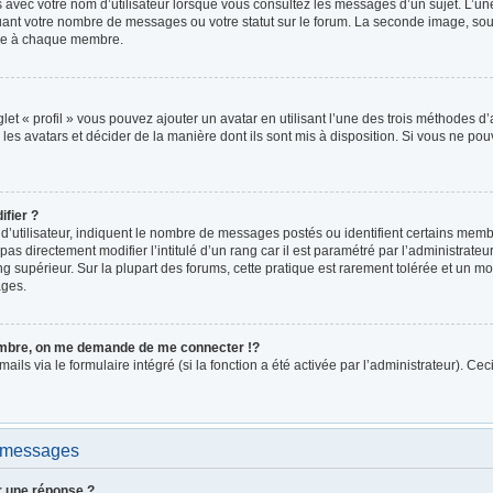
 avec votre nom d’utilisateur lorsque vous consultez les messages d’un sujet. L’une
uant votre nombre de messages ou votre statut sur le forum. La seconde image, so
pre à chaque membre.
let « profil » vous pouvez ajouter un avatar en utilisant l’une des trois méthodes d’a
les avatars et décider de la manière dont ils sont mis à disposition. Si vous ne pouv
fier ?
d’utilisateur, indiquent le nombre de messages postés ou identifient certains memb
as directement modifier l’intitulé d’un rang car il est paramétré par l’administrat
ng supérieur. Sur la plupart des forums, cette pratique est rarement tolérée et un m
ages.
bre, on me demande de me connecter !?
s via le formulaire intégré (si la fonction a été activée par l’administrateur). Cec
e messages
r une réponse ?