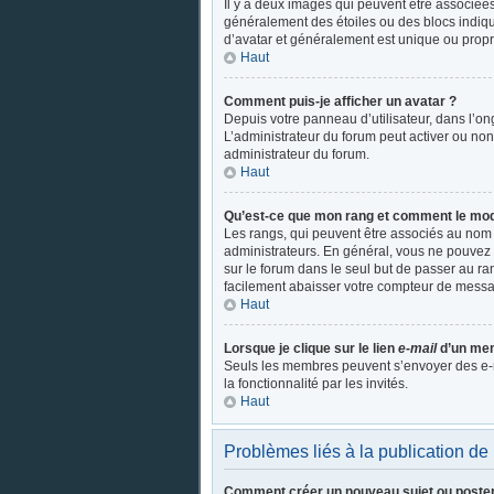
Il y a deux images qui peuvent être associées
généralement des étoiles ou des blocs indiq
d’avatar et généralement est unique ou pro
Haut
Comment puis-je afficher un avatar ?
Depuis votre panneau d’utilisateur, dans l’ong
L’administrateur du forum peut activer ou non 
administrateur du forum.
Haut
Qu’est-ce que mon rang et comment le modi
Les rangs, qui peuvent être associés au nom 
administrateurs. En général, vous ne pouvez p
sur le forum dans le seul but de passer au ra
facilement abaisser votre compteur de mess
Haut
Lorsque je clique sur le lien
e-mail
d’un mem
Seuls les membres peuvent s’envoyer des e-mail
la fonctionnalité par les invités.
Haut
Problèmes liés à la publication d
Comment créer un nouveau sujet ou poste