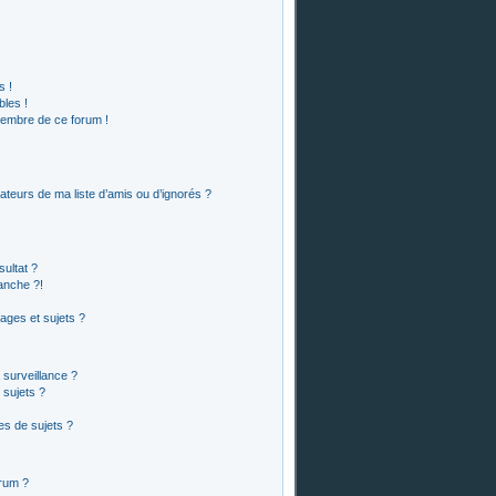
s !
bles !
membre de ce forum !
ateurs de ma liste d’amis ou d’ignorés ?
ultat ?
anche ?!
ges et sujets ?
a surveillance ?
 sujets ?
s de sujets ?
orum ?