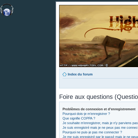
Index du forum
Foire aux questions (Quest
Problèmes de connexion et d’enregistrement
Pourquoi dois-je m’enregistrer ?
Que signifie COPPA ?
Je souhaite m’enregistrer, mais je n’y parviens pas
Je suis enregistré mais je ne peux pas me connect
Pourquoi ne puis-je pas me connecter ?
Je me suis enregistré par le passé mais je ne peu