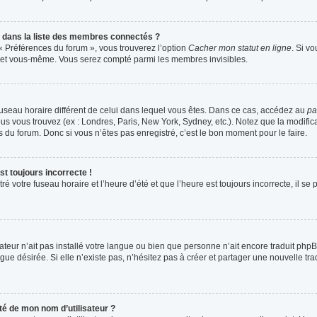
ans la liste des membres connectés ?
 « Préférences du forum », vous trouverez l’option
Cacher mon statut en ligne
. Si v
s et vous-même. Vous serez compté parmi les membres invisibles.
n fuseau horaire différent de celui dans lequel vous êtes. Dans ce cas, accédez au
pa
ous vous trouvez (ex : Londres, Paris, New York, Sydney, etc.). Notez que la modifi
du forum. Donc si vous n’êtes pas enregistré, c’est le bon moment pour le faire.
st toujours incorrecte !
é votre fuseau horaire et l’heure d’été et que l’heure est toujours incorrecte, il se 
trateur n’ait pas installé votre langue ou bien que personne n’ait encore traduit 
ngue désirée. Si elle n’existe pas, n’hésitez pas à créer et partager une nouvelle tr
é de mon nom d’utilisateur ?