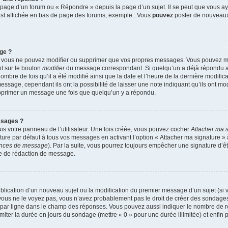
page d’un forum ou « Répondre » depuis la page d’un sujet. Il se peut que vous aye
est affichée en bas de page des forums, exemple : Vous
pouvez
poster de nouveaux
ge ?
r, vous ne pouvez modifier ou supprimer que vos propres messages. Vous pouvez 
nt sur le bouton
modifier
du message correspondant. Si quelqu’un a déjà répondu au 
ombre de fois qu’il a été modifié ainsi que la date et l’heure de la dernière modifi
sage, cependant ils ont la possibilité de laisser une note indiquant qu’ils ont modi
upprimer un message une fois que quelqu’un y a répondu.
ssages ?
s votre panneau de l’utilisateur. Une fois créée, vous pouvez cocher
Attacher ma 
re par défaut à tous vos messages en activant l’option « Attacher ma signature » à 
rences de message
). Par la suite, vous pourrez toujours empêcher une signature d’
e de rédaction de message.
 publication d’un nouveau sujet ou la modification du premier message d’un sujet (si
vous ne le voyez pas, vous n’avez probablement pas le droit de créer des sondages)
 par ligne dans le champ des réponses. Vous pouvez aussi indiquer le nombre de rép
limiter la durée en jours du sondage (mettre « 0 » pour une durée illimitée) et enfin 