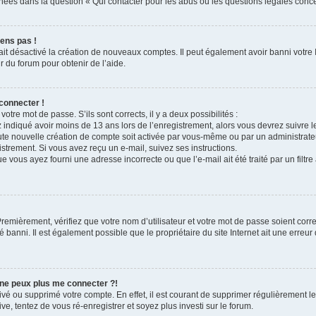
nnées dans la question « Qui contacter pour les abus ou les questions légales conc
iens pas !
ait désactivé la création de nouveaux comptes. Il peut également avoir banni votre I
r du forum pour obtenir de l’aide.
connecter !
 votre mot de passe. S’ils sont corrects, il y a deux possibilités :
z indiqué avoir moins de 13 ans lors de l’enregistrement, alors vous devrez suivre l
te nouvelle création de compte soit activée par vous-même ou par un administrate
istrement. Si vous avez reçu un e-mail, suivez ses instructions.
e vous ayez fourni une adresse incorrecte ou que l’e-mail ait été traité par un filtre
remièrement, vérifiez que votre nom d’utilisateur et votre mot de passe soient correc
 banni. Il est également possible que le propriétaire du site Internet ait une erreur 
 ne peux plus me connecter ?!
ctivé ou supprimé votre compte. En effet, il est courant de supprimer régulièrement
ve, tentez de vous ré-enregistrer et soyez plus investi sur le forum.