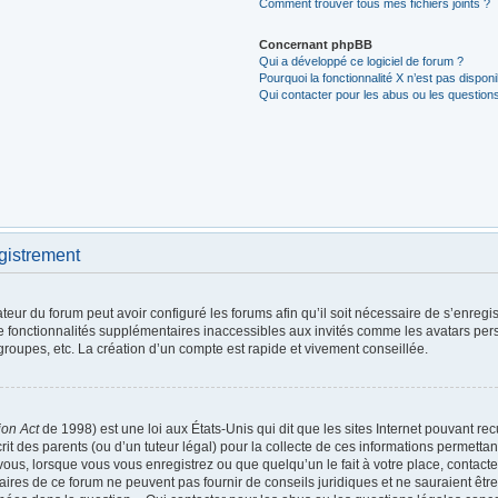
Comment trouver tous mes fichiers joints ?
Concernant phpBB
Qui a développé ce logiciel de forum ?
Pourquoi la fonctionnalité X n’est pas disponi
Qui contacter pour les abus ou les question
gistrement
teur du forum peut avoir configuré les forums afin qu’il soit nécessaire de s’enregi
e fonctionnalités supplémentaires inaccessibles aux invités comme les avatars pers
roupes, etc. La création d’un compte est rapide et vivement conseillée.
ion Act
de 1998) est une loi aux États-Unis qui dit que les sites Internet pouvant re
it des parents (ou d’un tuteur légal) pour la collecte de ces informations permettan
vous, lorsque vous vous enregistrez ou que quelqu’un le fait à votre place, contacte
aires de ce forum ne peuvent pas fournir de conseils juridiques et ne sauraient êt