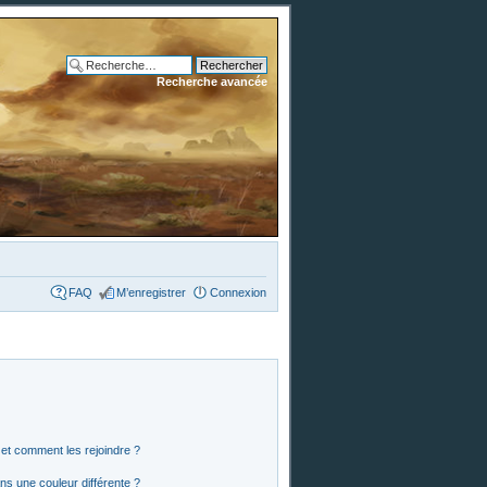
Recherche avancée
FAQ
M’enregistrer
Connexion
s et comment les rejoindre ?
s une couleur différente ?