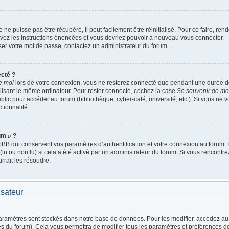
ne puisse pas être récupéré, il peut facilement être réinitialisé. Pour ce faire, re
ivez les instructions énoncées et vous devriez pouvoir à nouveau vous connecter.
iser votre mot de passe, contactez un administrateur du forum.
cté ?
e moi
lors de votre connexion, vous ne resterez connecté que pendant une durée
tilisant le même ordinateur. Pour rester connecté, cochez la case
Se souvenir de mo
lic pour accéder au forum (bibliothèque, cyber-café, université, etc.). Si vous ne v
tionnalité.
um » ?
B qui conservent vos paramètres d’authentification et votre connexion au forum. Ils
(lu ou non lu) si cela a été activé par un administrateur du forum. Si vous rencon
rait les résoudre.
isateur
aramètres sont stockés dans notre base de données. Pour les modifier, accédez a
es du forum). Cela vous permettra de modifier tous les paramètres et préférences d