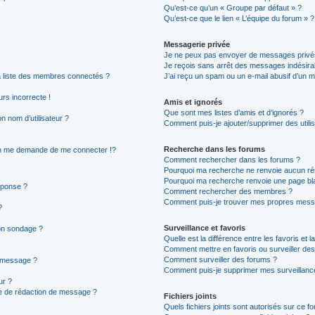
Qu’est-ce qu’un « Groupe par défaut » ?
Qu’est-ce que le lien « L’équipe du forum » ?
Messagerie privée
Je ne peux pas envoyer de messages privé
Je reçois sans arrêt des messages indésira
 liste des membres connectés ?
J’ai reçu un spam ou un e-mail abusif d’un 
urs incorrecte !
Amis et ignorés
Que sont mes listes d’amis et d’ignorés ?
 nom d’utilisateur ?
Comment puis-je ajouter/supprimer des utilis
Recherche dans les forums
n me demande de me connecter !?
Comment rechercher dans les forums ?
Pourquoi ma recherche ne renvoie aucun rés
Pourquoi ma recherche renvoie une page bl
éponse ?
Comment rechercher des membres ?
Comment puis-je trouver mes propres messa
?
Surveillance et favoris
mon sondage ?
Quelle est la différence entre les favoris et l
Comment mettre en favoris ou surveiller des
Comment surveiller des forums ?
n message ?
Comment puis-je supprimer mes surveillance
ur ?
ge de rédaction de message ?
Fichiers joints
Quels fichiers joints sont autorisés sur ce f