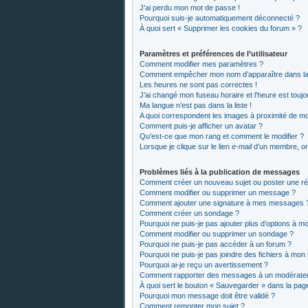
J’ai perdu mon mot de passe !
Pourquoi suis-je automatiquement déconnecté ?
À quoi sert « Supprimer les cookies du forum » ?
Paramètres et préférences de l’utilisateur
Comment modifier mes paramètres ?
Comment empêcher mon nom d’apparaître dans la
Les heures ne sont pas correctes !
J’ai changé mon fuseau horaire et l’heure est toujo
Ma langue n’est pas dans la liste !
A quoi correspondent les images à proximité de mon
Comment puis-je afficher un avatar ?
Qu’est-ce que mon rang et comment le modifier ?
Lorsque je clique sur le lien
e-mail
d’un membre, o
Problèmes liés à la publication de messages
Comment créer un nouveau sujet ou poster une r
Comment modifier ou supprimer un message ?
Comment ajouter une signature à mes messages 
Comment créer un sondage ?
Pourquoi ne puis-je pas ajouter plus d’options à 
Comment modifier ou supprimer un sondage ?
Pourquoi ne puis-je pas accéder à un forum ?
Pourquoi ne puis-je pas joindre des fichiers à mo
Pourquoi ai-je reçu un avertissement ?
Comment rapporter des messages à un modérate
À quoi sert le bouton « Sauvegarder » dans la pa
Pourquoi mon message doit être validé ?
Comment remonter mon sujet ?