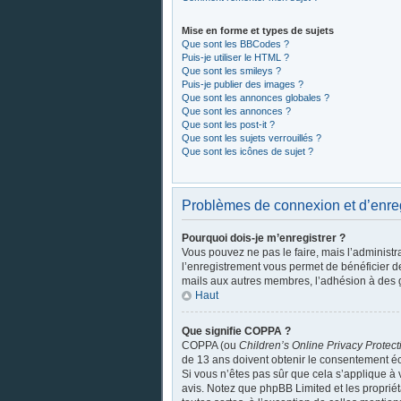
Mise en forme et types de sujets
Que sont les BBCodes ?
Puis-je utiliser le HTML ?
Que sont les smileys ?
Puis-je publier des images ?
Que sont les annonces globales ?
Que sont les annonces ?
Que sont les post-it ?
Que sont les sujets verrouillés ?
Que sont les icônes de sujet ?
Problèmes de connexion et d’enre
Pourquoi dois-je m’enregistrer ?
Vous pouvez ne pas le faire, mais l’administra
l’enregistrement vous permet de bénéficier d
mails aux autres membres, l’adhésion à des g
Haut
Que signifie COPPA ?
COPPA (ou
Children’s Online Privacy Protect
de 13 ans doivent obtenir le consentement écr
Si vous n’êtes pas sûr que cela s’applique à 
avis. Notez que phpBB Limited et les propriét